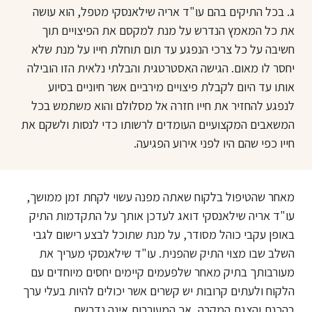
ג. בכל התיקים בהם עו"ד אריה שילאנסקי מטפל, הוא עושה
את כל המאמץ הנדרש על מנת למקסם את הפיצויים תוך
חשיבה על כל צרכי הנפגע עד תום תוחלת חייו על מנת שלא
יחסר לו מאום. הגישה האסטרטגית והבלתי נלאית הזו הובילה
אותו עד היום לקבלת פיצויים מירביים אשר חיוניים בסיוע
לנפגע להחזיר את חייו חזרה אל מסלולם והוא משתמש בכל
המשאבים המקצועיים העומדים לרשותו כדי לנסות ולשקם את
חייו כפי שהם היו לפני אירוע הפגיעה.
מאחר שהטיפול בלקוח שאתה מפנה עשוי לקחת זמן ממושך,
עו"ד אריה שילאנסקי דואג לעדכן אותך על התקדמות התיק
באופן עקבי כוהל מסודר, על מנת שתוכל לבצע רישום לגבי
השלב שבו מצוי התיק שהפנית. עו"ד שילאנסקי מעריך את
מעורבותך בתיק מאחר שלפעמים קיימים יחסים מיוחדים עם
הלקוח ולעתים קרובות יש קשרים אשר יכולים להיות בעלי ערך
בהכנת והצגת המקרה, אך המעורבות אינה נדרשת.