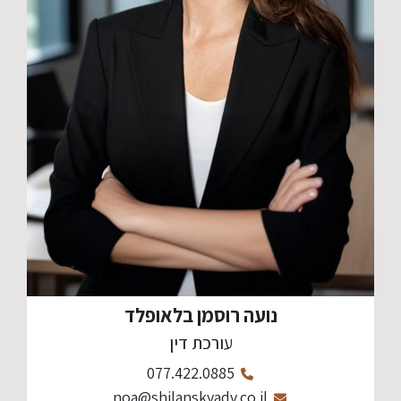
נועה רוסמן בלאופלד
עורכת דין
077.422.0885
noa@shilanskyadv.co.il