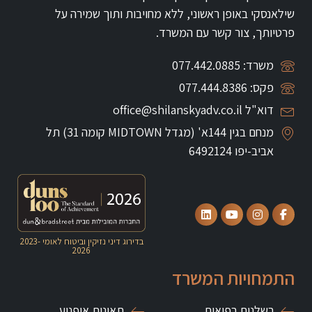
שילאנסקי באופן ראשוני, ללא מחויבות ותוך שמירה על
פרטיותך, צור קשר עם המשרד.
משרד: 077.442.0885
פקס: 077.444.8386
דוא"ל office@shilanskyadv.co.il
מנחם בגין 144א' (מגדל MIDTOWN קומה 31)
תל
אביב-יפו 6492124
בדירוג דיני נזיקין וביטוח לאומי
2023-
2026
התמחויות המשרד
רשלנות רפואית
תאונות אופנוע