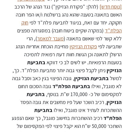
[נוסח חדש]
(להלן: "פקודת הנזיקין") נגד הנהג של הרכב
האשם בתאונה בטענה שהוא נהג ברשלנות ו/או הפר חובה
חקוקה. יחד עם זאת, בניגוד לתביעת פלת"ד לפי
חוק
הפלת"ד
(במקרה שקיים ביטוח חובה) במסגרתה מפצים
ללא קשר למי שאשם בתאונה (
מעבר למאמר
), הרי
שתביעה לפי
פקודת הנזיקין
מחייבת הוכחת אחריות הנהג
הרשלן לתאונה וכן הגשת חוות דעת רפואית לתמיכה
בטענות הרפואיות. יש לשים לב כי דווקא
בתביעת
הנזיקין
ניתן לקבל פיצוי גבוה יותר מתביעת הפלת"ד. כך,
למשל
בתביעת הנזיקין
, גובה הפיצוי בגין כאב וסבל גבוה
לא מוגבל, ואילו
בתביעת הפלת"ד
גובה הסכום תחום
למקסימום של כ- 170,000 ש"ח. בנוסף,
בתביעת
הנזיקין
, רכיב השכר שעל פיו מחשבים את גובה הפסד
ההשתכרות לעתיד אינו מוגבל, ואילו
בתביעת
הפלת"ד
רכיב ההשתכרות בחישוב מוגבל, כך שאם הנפגע
השתכר 50,000 ש"ח הוא יקבל פיצוי לפי המקסימום של