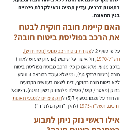
בתאונת דרכים, עדיין תהייה זכאי לקבלת פיצויים
בגין התאונה.
האם קיימת חובה חוקית לבטח
את הרכב בפוליסת ביטוח חובה?
על פי סעיף 2 ל
פקודת ביטוח רכב מנועי [נוסח חדש],
תש"ל-1970
, חל איסור על שימוש (או מתן שימוש לאחר)
ברכב מנועי, אלא אם כן כלי הרכב מבוטח בפוליסת ביטוח
חובה (ביטוח לנזקי גוף), ומי שלא עומד בהוראה זו ונוסע
ללא ביטוח חובה בתוקף, דינו לשאת בעונשים הקבועים
בחוק (מאסר / קנס / פסילה מלהחזיק רשיון נהיגה). רציונאל
זה חוזר על עצמו בסעיף 7(5) ל
חוק פיצויים לנפגעי תאונות
דרכים, תשל"ה-1975
(להלן: "חוק הפלת"ד").
אילו ראשי נזק ניתן לתבוע