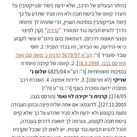
בהיתר הבעלים של הרכב, שלא ידעת (יסוד סובייקטיבי) על
היעדר קיומו של ביטוח חובה ולא היה סביר שתדע על כך
(יסוד אבייקטיבי) בנסיבות העניין, הרי שתהיה לך פתוחה
הדרך להגיש תביעה נגד התאגיד "
קרנית
" (קרן לפיצוי
נפגעי תאונות דרכים). דוגמאות בהם ביהמ"ש עשוי לקבוע
כי אי-הידיעה, ואי הבירור, היו בגדר הסביר: 1. יחסי
עובד-מעביד [ר':
רע"א 5679/97 קרנית נ' משה סבן ואח'
(פורסם בנבו, 8.3.1998)
]. 2. קיומה של קירבה מיוחדת
בנסיבות משפחתיות [ר': רע"א 6825/04
שלום נ'
שריקי
(לא פורסם)]. 3. ידידות אמיצה. 4. השכרת רכב
מחברה ידועה ומוכרת בענף [ר': בר"ע (ח"י)
1174/05
קרנית נ' יקירה לוי ואח'
(פורסם בנבו,
27.11.2005)]. לדוגמא: אם אתה שליח פיצה ובזמן העבודה
נסעת בקטנוע ולא ידעת ולא סביר שתדע על כך שלא קיים
ביטוח חובה לקטנוע, ונגרמה לך תאונת דרכים בעבודה,
תוכל להגיש תביעה נגד קרנית. יש לשים לב שככל שקרנית