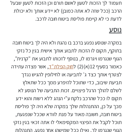
תעמוד לך הזכות לטעון לאשם תורם וכן הזכות לטעון שבעל
הרכב (ככל שזה לא אתה כמובן) לא יידע אותך ולא יכולת
לדעת כי לא קיימת פוליסת ביטוח חובה לרכב.
נוסע
במקרה שנוסע נפגע ברכב בו נהגת ולא היה לך ביטוח חובה
בתוקף, תקום לו הזכות לתבוע אותך אישית בגין כל נזקי
הגוף שנגרמו ויגרמו לו, בנוסף לזכותו לתבוע את "קרנית",
כאמור בסעיף 12(א)(2) ל
חוק הפלת"ד
, אשר מצדה עתידה
לצטרף אותך כצד ג' לתביעה או לחילופין להגיש נגדך
תביעת שיבוב, כדי שתוכל להיפרע ממך ככל שתאלץ
לשלם להולך הרגל פיצויים. זכות התביעה של הנוסע לא
תקום לו ככל שהרכב נלקח ע"י הנהג ללא רשות והוא ידע
מכך על כן, ההתנהלות שלך במקרה שלא היה לך פוליסת
ביטוח חובה, חשובה מאוד על מנת לוודא שככל שנפגעת,
תוכל לקבל את הפיצוי המקסימאלי לו אתה זכאי בגין נזקי
הגוף שנגרמו לך, ואילו ככל שמישהו אחר נפגע, התנהלות