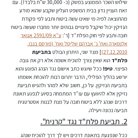
שילוש השכר הממוצע במשק (כ- 30,000 ש"ח בלבד!). עם
זאת העניין נדון בבית המשפט העליון שקבע שהוא מודע
מהתוצאה לפיה מי שאינו עשה ביטוח ותבע לפי פקודת
הנזיקין יכול שיקבל פיצויים גבוהים יותר מחברו שעשה ביטוח
חובה ותבע לפי חוק הפלת"ד [ר':
ע"א 2591/09 אנואר
אלנסארה ואח' נ' אברהם שליסל ואח' (פורסם בנבו,
27.12.2010)
] מצד שני, היתרון הבולט
בתביעת
פלת"ד
הוא שאין צורך להוכיח אשמה אלא רק את גובה
הפיצוי.
טיפ!
ככל שיוגש כתב אישום נגד הנהג הפוגע והוא
יורשע בהליך הפלילי, הדבר יתרום רבות להוכחת אשמתו
בתביעת הנזיקין. על כן, חשוב שלא למהר ולהגיש תביעת
נזיקין אלא להיוועץ עם עו"ד המתמחה בסיוע לנפגע תאונת
דרכים שנהג ללא ביטוח חובה על מנת לבנות אסטרטגית
תביעה נכונה ויעילה.
2. תביעת פלת"ד נגד "קרנית".
ככל שנפגעת בתאונת דרכים ויש לך דרך להוכיח שנהג